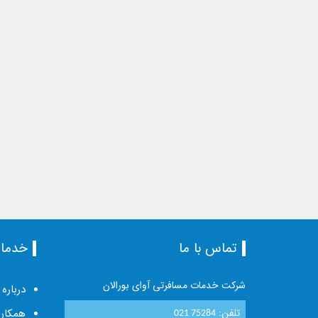
تماس با ما
خدما
شرکت خدمات مسافرتی آوای بورالان
درباره 
تلفن:
همکاری
021 75284