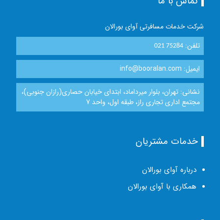
تماس با ما
شرکت خدمات مسافرتی آوای بورالان
تلفن:
021 75284
ایمیل: info@booralan.com
نشانی: تهران، بلوار میرداماد، ابتدای خیابان حصاری(رازان جنوبی)،
مجتمع اداری تجاری راز، طبقه اول، واحد 7
خدمات مشتریان
درباره آوای بورالان
همکاری با آوای بورالان