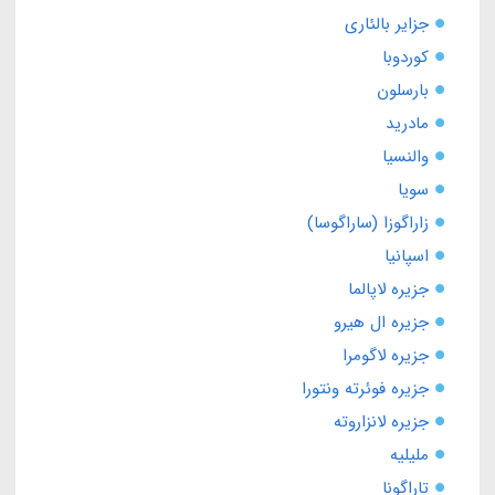
جزایر بالئاری
کوردوبا
بارسلون
مادرید
والنسیا
سویا
زاراگوزا (ساراگوسا)
اسپانیا
جزیره لاپالما
جزیره ال هیرو
جزیره لاگومرا
جزیره فوئرته ونتورا
جزیره لانزاروته
ملیلیه
تاراگونا