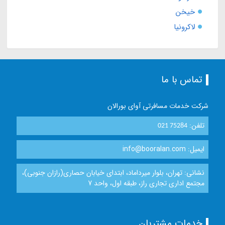
خیخن
لاکرونیا
تماس با ما
شرکت خدمات مسافرتی آوای بورالان
تلفن:
021 75284
ایمیل: info@booralan.com
نشانی: تهران، بلوار میرداماد، ابتدای خیابان حصاری(رازان جنوبی)،
مجتمع اداری تجاری راز، طبقه اول، واحد 7
خدمات مشتریان