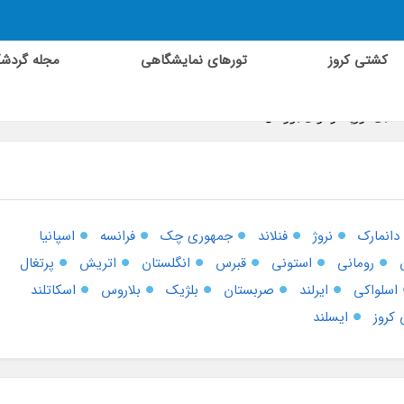
کشتی کروز
تورهای نمایشگاهی
مجله گردش
ذهبی اروپا در آوای بورالان
دانمارک
نروژ
فنلاند
جمهوری چک
فرانسه
اسپانیا
رومانی
استونی
قبرس
انگلستان
اتریش
پرتغال
اسلواکی
ایرلند
صربستان
بلژیک
بلاروس
اسکاتلند
کروز
ایسلند