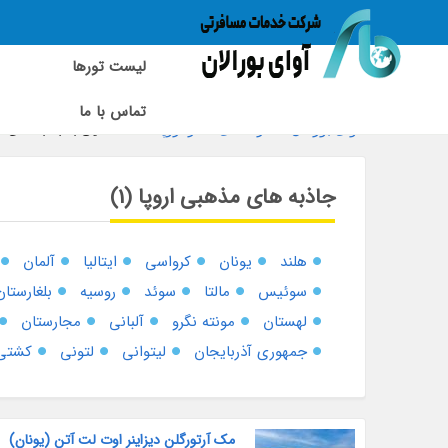
لیست تورها
تماس با ما
آوای بورالان
»
راهنمای سفر اروپا
»
آشنایی با جاذبه های م
جاذبه های مذهبی اروپا (1)
هلند
یونان
کرواسی
ایتالیا
آلمان
سوئیس
مالتا
سوئد
روسیه
بلغارستان
لهستان
مونته نگرو
آلبانی
مجارستان
جمهوری آذربایجان
لیتوانی
لتونی
کشتی 
مک آرتورگلن دیزاینر اوت لت آتن (یونان)