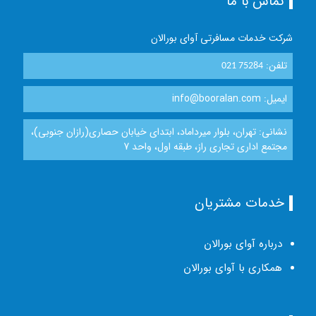
تماس با ما
شرکت خدمات مسافرتی آوای بورالان
تلفن:
021 75284
ایمیل: info@booralan.com
نشانی: تهران، بلوار میرداماد، ابتدای خیابان حصاری(رازان جنوبی)،
مجتمع اداری تجاری راز، طبقه اول، واحد 7
خدمات مشتریان
درباره آوای بورالان
همکاری با آوای بورالان