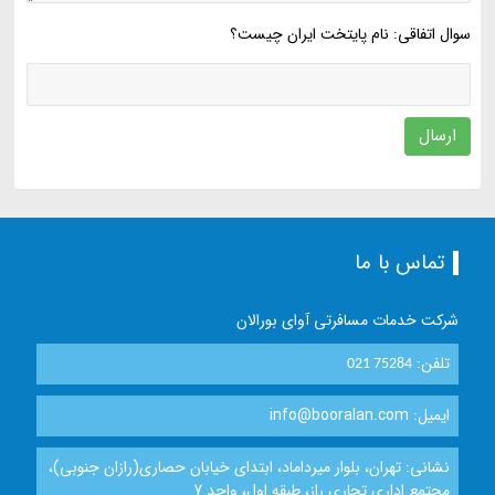
سوال اتفاقی: نام پایتخت ایران چیست؟
ارسال
تماس با ما
شرکت خدمات مسافرتی آوای بورالان
تلفن:
021 75284
ایمیل: info@booralan.com
نشانی: تهران، بلوار میرداماد، ابتدای خیابان حصاری(رازان جنوبی)،
مجتمع اداری تجاری راز، طبقه اول، واحد 7