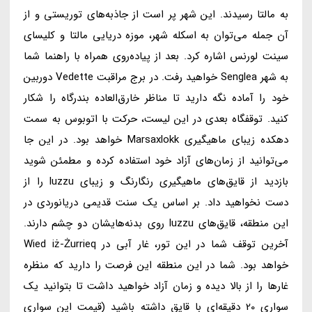
به مالتا رسیدند. این شهر پر است از جاذبه‌های توریستی و از
آن جمله می‌توان به اسکله شهر، موزه دریایی مالتا و کلیسای
سینت لورنس اشاره کرد. بعد از پیاده‌روی همراه با راهنما شما
به شهر Senglea خواهید رفت. در برج مراقبت Vedette دوربین
خود را آماده نگه دارید تا مناظر خارق‌العاده بندرگاه را شکار
کنید. توقفگاه بعدی در این لیست، حرکت با اتوبوس به سمت
دهکده زیبای ماهیگیری Marsaxlokk خواهد بود. در این جا
می‌توانید از زمان‌های آزاد خود استفاده کرده و مطمئن شوید
بازدید از قایق‌های ماهیگیری رنگارنگ و زیبای luzzu را از
دست نخواهید داد. بر اساس یک سنت قدیمی دریانوردی در
این منطقه، قایق‌های luzzu روی بدنه‌هایشان دو چشم دارند.
آخرین توقف شما در این تور، غار آبی در Wied iż-Żurrieq
خواهد بود. شما در این منطقه این فرصت را دارید که منظره
غارها را از بالا دیده و زمان آزاد خواهید داشت تا بتوانید یک
سواری 20 دقیقه‌ای با قایق داشته باشید (قیمت این سواری