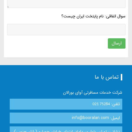
سوال اتفاقی: نام پایتخت ایران چیست؟
ارسال
تماس با ما
شرکت خدمات مسافرتی آوای بورالان
تلفن:
021 75284
ایمیل: info@booralan.com
نشانی: تهران، بلوار میرداماد، ابتدای خیابان حصاری(رازان جنوبی)،