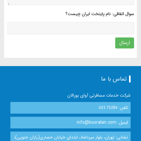
سوال اتفاقی: نام پایتخت ایران چیست؟
ارسال
تماس با ما
شرکت خدمات مسافرتی آوای بورالان
تلفن:
021 75284
ایمیل: info@booralan.com
نشانی: تهران، بلوار میرداماد، ابتدای خیابان حصاری(رازان جنوبی)،