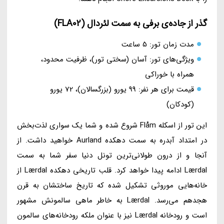
گذر از جاده‌ی برفی به سمت لئردال (FLA02)
مدت زمان تور: 5 ساعت
ویژگی‌های تور: آسان (سختی تور)، ظرفیت محدود،
همراه با خوراکی
قیمت برای هر نفر: 99 یورو (بزرگسالان)، 72 یورو
(کودکان)
این تور از اسکله Flåm شروع شده و شما یک سواری لذت‌بخش
در امتداد آبدره به سمت دهکده Aurland خواهید داشت. از
آنجا و از درون طولانی‌ترین تونل دنیا سفر شما به سمت
Lærdal ادامه پیدا خواهد کرد. قلب تاریخی دهکده Lærdal از
خانه‌هایی موروثی تشکیل شده که تاریخ ساختشان به قرن
هجدهم می‌رسد. Lærdal به خاطر ماهی سالمونش مشهور
است و رودخانه Lærdal نیز با عنوان ملکه رودخانه‌های سالمون