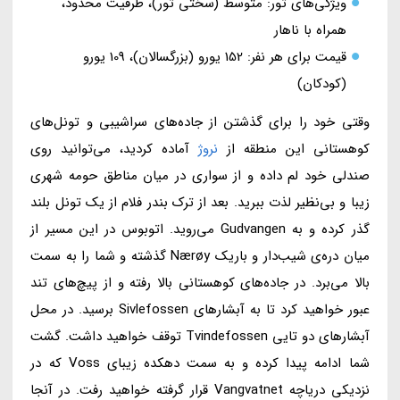
ویژگی‌های تور: متوسط (سختی تور)، ظرفیت محدود،
همراه با ناهار
قیمت برای هر نفر: 152 یورو (بزرگسالان)، 109 یورو
(کودکان)
وقتی خود را برای گذشتن از جاده‌های سراشیبی و تونل‌های
کوهستانی این منطقه از
نروژ
آماده کردید، می‌توانید روی
صندلی خود لم داده و از سواری در میان مناطق حومه شهری
زیبا و بی‌نظیر لذت ببرید. بعد از ترک بندر فلام از یک تونل بلند
گذر کرده و به Gudvangen می‌روید. اتوبوس در این مسیر از
میان دره‌ی شیب‌دار و باریک Nærøy گذشته و شما را به سمت
بالا می‌برد. در جاده‌های کوهستانی بالا رفته و از پیچ‌های تند
عبور خواهید کرد تا به آبشارهای Sivlefossen برسید. در محل
آبشارهای دو تایی Tvindefossen توقف خواهید داشت. گشت
شما ادامه پیدا کرده و به سمت دهکده زیبای Voss که در
نزدیکی دریاچه Vangvatnet قرار گرفته خواهید رفت. در آنجا