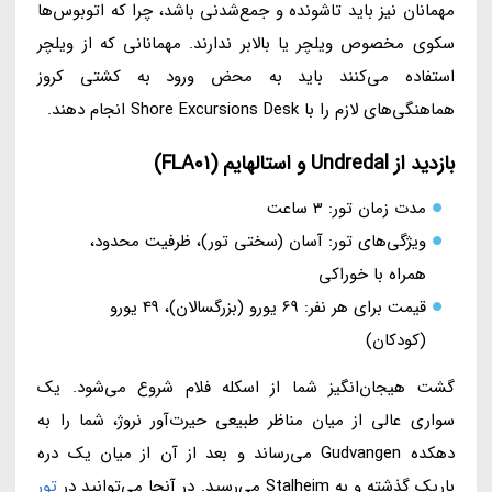
مهمانان نیز باید تاشونده و جمع‌شدنی باشد، چرا که اتوبوس‌ها
سکوی مخصوص ویلچر یا بالابر ندارند. مهمانانی که از ویلچر
استفاده می‌کنند باید به محض ورود به کشتی کروز
هماهنگی‌های لازم را با Shore Excursions Desk انجام دهند.
بازدید از Undredal و استالهایم (FLA01)
مدت زمان تور: 3 ساعت
ویژگی‌های تور: آسان (سختی تور)، ظرفیت محدود،
همراه با خوراکی
قیمت برای هر نفر: 69 یورو (بزرگسالان)، 49 یورو
(کودکان)
گشت هیجان‌انگیز شما از اسکله فلام شروع می‌شود. یک
سواری عالی از میان مناظر طبیعی حیرت‌آور نروژ، شما را به
دهکده Gudvangen می‌رساند و بعد از آن از میان یک دره
باریک گذشته و به Stalheim می‌رسید. در آنجا می‌توانید در
تور