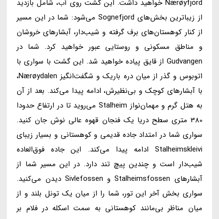
Nærøyfjord خواهید داشت. این گشت روی آب، شامل بازدید
از زیباترین بخش‌های Sognefjord می‌شود: شما در این مسیر
از کنار کوهستان‌های برف گرفته و شیب‌دار، آبشارهای خروشان
و مناطق مسکونی و روستایی عبور خواهید کرد. شما در
Gudvangen از قایق پیاده خواهید شد. این گشت با سواری با
اتوبوس و گذر از میان دره باریک و شگفت‌انگیز Nærøydalen،
با آبشارهای کوچک و بی‌نظیرش، ادامه پیدا می‌کند. بعد از آن
به هتل گرم و مهمان‌نواز Stalheim می‌روید تا در ارتفاع حدودا
380 متری سطح دریا یک فنجان قهوه عالی نوش جان کنید.
سواری شما در امتداد جاده قدیمی و کوهستانی و بسیار زیبای
Stalheimskleivi ادامه پیدا می‌کند. این جاده فوق‌العاده
شیب‌دار است و چندین پیچ تند دارد. در این مسیر شما از
آبشارهای Stalheimsfossen و Sivlefossen دیدن می‌کنید.
سواری بخش آخر این تور، شما را از میان یک تونل بلند و از
میان مناظر بی‌مانند کوهستانی به سمت اسکله در فلام بر