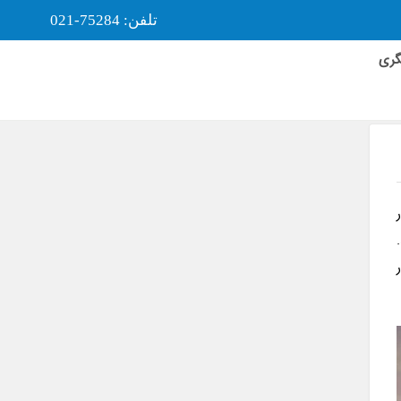
تلفن: 75284-021
گری