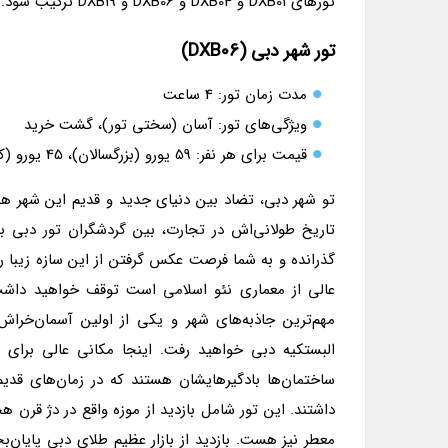
تورهای DXB01 و DXB04 و DXB06 و DXB19 ترکیب شود. برگزاری این تور بستگی به شرایط آب و هوایی دارد.
تور شهر دبی (DXB06)
مدت زمان تور: 4 ساعت
ویژگی‌های تور: آسان (سختی تور)، گشت خرید
قیمت برای هر نفر: 59 یورو (بزرگسالان)، 45 یورو (کودکان)
تو شهر دبی، تضاد بین دنیای جدید و قدیم این شهر هیجا
گذرانده و به شما فرصت عکس گرفتن از این سازه زیبا 
عالی از معماری نئو اسلامی است توقف خواهید داشت.
مهم‌ترین جاذبه‌های شهر و یکی از اولین آسمان‌خرا
البستکیه دبی خواهید رفت. اینجا مکانی عالی برای
ساختمان‌ها بادگیرهایشان هستند که در زمان‌های قدیم
داشتند. این تور شامل بازدید از موزه واقع در دژ قرن هج
معطر نیز هست. بازدید از بازار عظیم طلای دبی پایان‌بخ